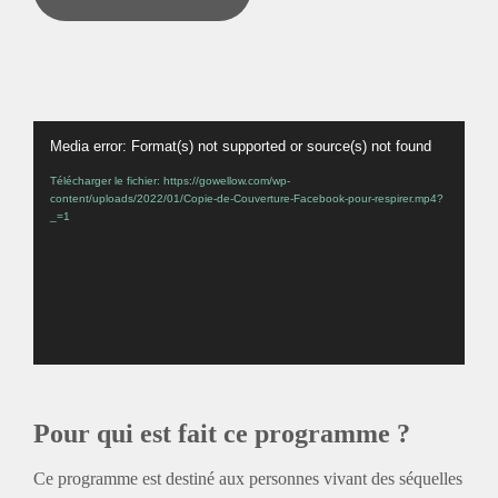
Lecteur
Media error: Format(s) not supported or source(s) not found
vidéo
Télécharger le fichier: https://gowellow.com/wp-
content/uploads/2022/01/Copie-de-Couverture-Facebook-pour-respirer.mp4?
_=1
Pour qui est fait ce programme ?
Ce programme est destiné aux personnes vivant des séquelles