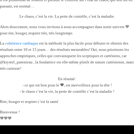
passant, est normal…
Le chaos, c’est la vie. La perte de contrôle, c’est la maladie.
Alors doucement, nous vous invitons à nous accompagner dans notre univers 💙
pour rire, bouger, respirer très, très longtemps
La
cohérence cardiaque
est la méthode la plus facile pour débuter et obtenir des
résultats entre 10 et 15 jours… des résultats mesurables! Oui, nous priorisons les
approches empiriques, celles qui convainquent les sceptiques et cartésiens, car
@krystel_parenteau , la fondatrice est elle-même plutôt de nature cartésienne, mais
très curieuse!
En résumé:
- ce qui est bon pour le 🧡, est merveilleux pour la tête !
- le chaos c’est la vie, la perte de contrôle c’est la maladie !
Rire, bouger et respirer c’est la santé
Bienvenue !
💙💙💙